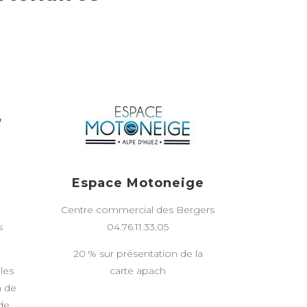
z
Espace Motoneige
Centre commercial des Bergers
s
04.76.11.33.05
20 % sur présentation de la
les
carte apach
n de
de