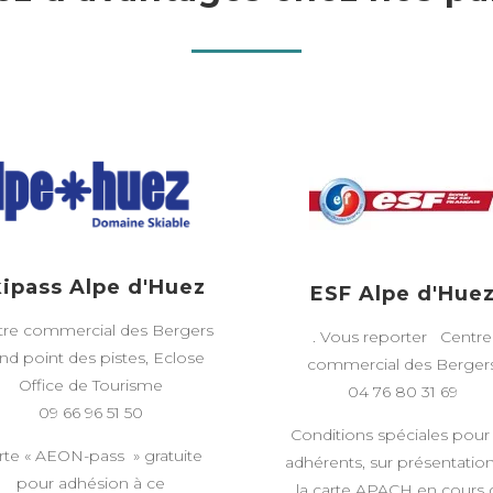
ipass Alpe d'Huez
ESF Alpe d'Hue
tre commercial des Bergers
. Vous reporter Centre
d point des pistes, Eclose
commercial des Berger
Office de Tourisme
04 76 80 31 69
09 66 96 51 50
Conditions spéciales pour 
rte « AEON-pass » gratuite
adhérents, sur présentatio
pour adhésion à ce
la carte APACH en cours 