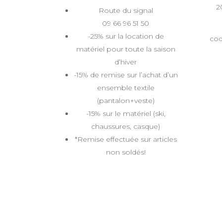
2
Route du signal
09 66 96 51 50
-25% sur la location de
co
matériel pour toute la saison
d’hiver
-15% de remise sur l’achat d’un
ensemble textile
(pantalon+veste)
-15% sur le matériel (ski,
chaussures, casque)
*Remise effectuée sur articles
non soldés!