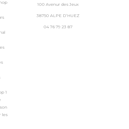
Shop
100 Avenur des Jeux
38750 ALPE D’HUEZ
rs
04 76 79 23 87
nal
es
es
s
p 1
e
ison
 les