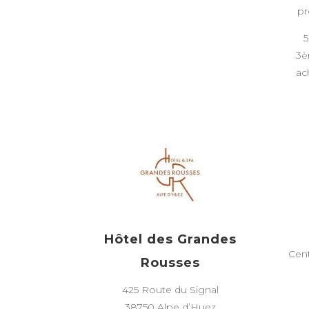
pr
5
3è
ac
Hôtel des Grandes
Cen
Rousses
425 Route du Signal
38750 Alpe d’Huez