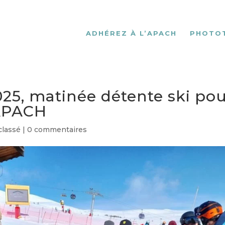
ADHÉREZ À L’APACH
PHOTO
025, matinée détente ski po
’APACH
classé
|
0 commentaires